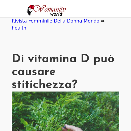
Jump
to
navigation
Rivista Femminile Della Donna Mondo
⇒
health
Di vitamina D può
causare
stitichezza?