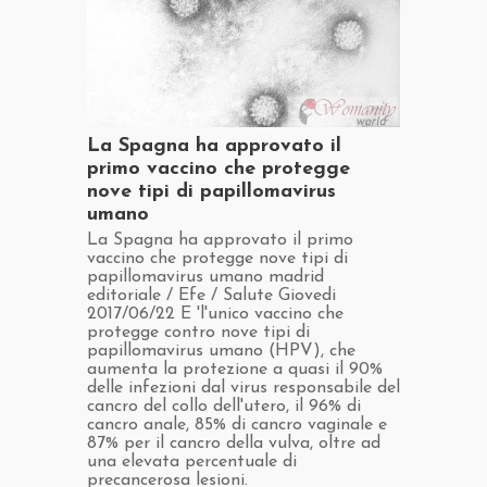
​La Spagna ha approvato il
primo vaccino che protegge
nove tipi di papillomavirus
umano
​La Spagna ha approvato il primo
vaccino che protegge nove tipi di
papillomavirus umano madrid
editoriale / Efe / Salute Giovedi
2017/06/22 E 'l'unico vaccino che
protegge contro nove tipi di
papillomavirus umano (HPV), che
aumenta la protezione a quasi il 90%
delle infezioni dal virus responsabile del
cancro del collo dell'utero, il 96% di
cancro anale, 85% di cancro vaginale e
87% per il cancro della vulva, oltre ad
una elevata percentuale di
precancerosa lesioni.