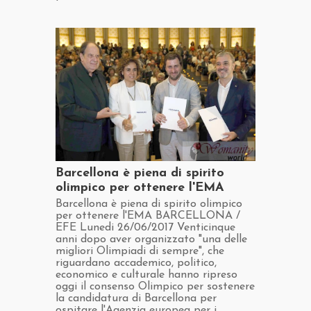
​Barcellona è piena di spirito
olimpico per ottenere l'EMA
​Barcellona è piena di spirito olimpico
per ottenere l'EMA BARCELLONA /
EFE Lunedi 26/06/2017 Venticinque
anni dopo aver organizzato "una delle
migliori Olimpiadi di sempre", che
riguardano accademico, politico,
economico e culturale hanno ripreso
oggi il consenso Olimpico per sostenere
la candidatura di Barcellona per
ospitare l'Agenzia europea per i