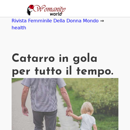
Jump
to
navigation
Rivista Femminile Della Donna Mondo
⇒
health
Catarro in gola
per tutto il tempo.