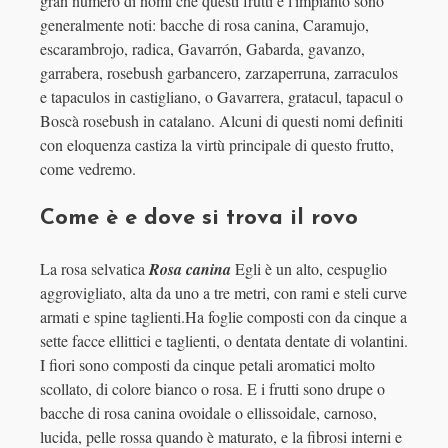
gran numero di nomi che questi frutti e l'impianto sono
generalmente noti: bacche di rosa canina, Caramujo,
escarambrojo, radica, Gavarrón, Gabarda, gavanzo,
garrabera, rosebush garbancero, zarzaperruna, zarraculos
e tapaculos in castigliano, o Gavarrera, gratacul, tapacul o
Boscà rosebush in catalano. Alcuni di questi nomi definiti
con eloquenza castiza la virtù principale di questo frutto,
come vedremo.
Come è e dove si trova il rovo
La rosa selvatica
Rosa canina
Egli è un alto, cespuglio
aggrovigliato, alta da uno a tre metri, con rami e steli curve
armati e spine taglienti.Ha foglie composti con da cinque a
sette facce ellittici e taglienti, o dentata dentate di volantini.
I fiori sono composti da cinque petali aromatici molto
scollato, di colore bianco o rosa. E i frutti sono drupe o
bacche di rosa canina ovoidale o ellissoidale, carnoso,
lucida, pelle rossa quando è maturato, e la fibrosi interni e