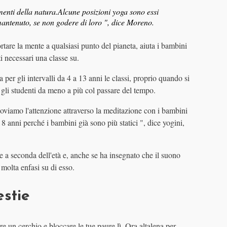
ementi della natura.Alcune posizioni yoga sono essi
antenuto, se non godere di loro ", dice Moreno.
rtare la mente a qualsiasi punto del pianeta, aiuta i bambini
i necessari una classe su.
 per gli intervalli da 4 a 13 anni le classi, proprio quando si
 gli studenti da meno a più col passare del tempo.
oviamo l'attenzione attraverso la meditazione con i bambini
 anni perché i bambini già sono più statici ", dice yogini,
 a seconda dell'età e, anche se ha insegnato che il suono
molta enfasi su di esso.
estie
re un cerchio e bloccare le tue paure lì. Ora altalena per