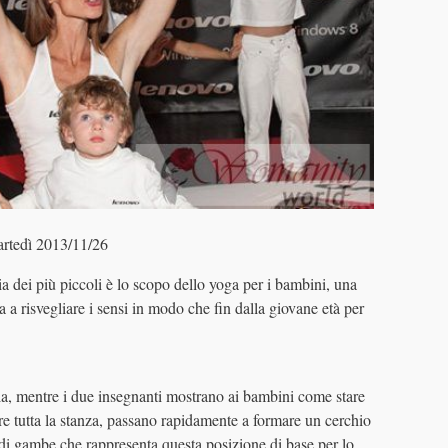
edì 2013/11/26
ia dei più piccoli è lo scopo dello yoga per i bambini, una
a a risvegliare i sensi in modo che fin dalla giovane età per
ala, mentre i due insegnanti mostrano ai bambini come stare
are tutta la stanza, passano rapidamente a formare un cerchio
o di gambe che rappresenta questa posizione di base per lo