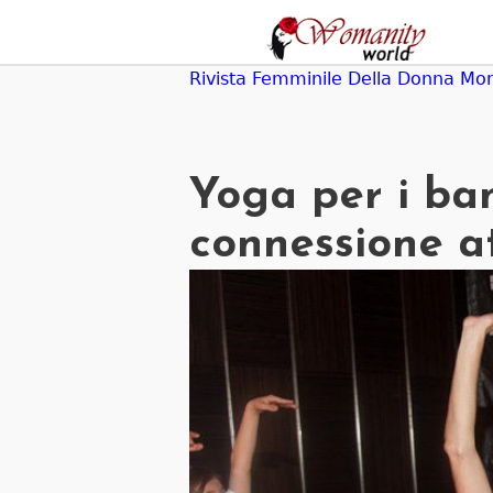
Jump
to
navigation
Rivista Femminile Della Donna Mo
Yoga per i bam
connessione at