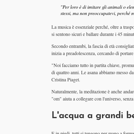
"Per loro è di imitare gli animali o el
stessi, ma non preoccupatevi, perché m
La musica è essenziale perché, oltre a traspo
si sentono sicuri e ballare durante i 45 minut
Secondo entrambi, la fascia di età consigliata
inizia a preadolescenza, cercando di portare
"Noi facciamo tutto in partita chiave, promu
di quattro anni. Le asana abbiamo messo da 8
Cristina Piaget.
Naturalmente, la meditazione è anche andare
"om" aiuta a collegare con l'universo, senza 
L'acqua a grandi b
E in piedi, tutti si tengono per mano a forma