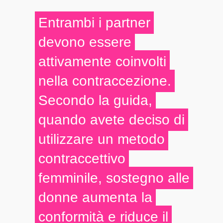
Entrambi i partner
devono essere
attivamente coinvolti
nella contraccezione.
Secondo la guida,
quando avete deciso di
utilizzare un metodo
contraccettivo
femminile, sostegno alle
donne aumenta la
conformità e riduce il