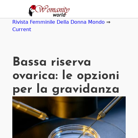
Jump
to
navigation
Rivista Femminile Della Donna Mondo
⇒
Current
Bassa riserva
ovarica: le opzioni
per la gravidanza