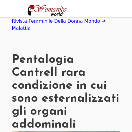
Jump
to
navigation
Rivista Femminile Della Donna Mondo
⇒
Malattia
Pentalogía
Cantrell rara
condizione in cui
sono esternalizzati
gli organi
addominali