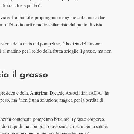
rizionali e squilibri".
arziale. La più folle propongono mangiare solo uno o due
. Di solito urti e molto sbilanciato dal punto di vista
sione della dieta del pompelmo, è la dieta del limone:
l mattino per l'acido della frutta scioglie il grasso, ma non
a il grasso
residente della American Dietetic Association (ADA), ha
 peso, ma "non è una soluzione magica per la perdita di
nzimi contenenti pompelmo bruciare il grasso corporeo.
ndo i liquidi ma non grasso associata a rischi per la salute.
 persone a recuperare più rapidamente ha perso".