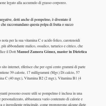
rmone legato alla accumulo di grasso corporeo.
urgative, detti anche di pompelmo, è diventato il
i che raccomandano questa polpa di frutta o succo
ota per la sua vitamina C e acido folico, carotenoidi
 più abbondante malico, ossalico, tartarico e citrico, che
Manuel Zamora Gómez, master in Dietetica
dice il Dott
 sito internet, riferisce che per ogni cento grammi di parte
ontiene 39 calorie, 17 milligrammi (Mgr.) Di calcio, 57
mina C (40 mgr.), Vitamina B2 (2 mgr.), Vitamina B1 (4
granti possono essere utili se pompelmo è inclusa in una
e personalizzato, abbastanza vario contenuto di calorie e
ca o ingrediente principale, come propongono alcune diete