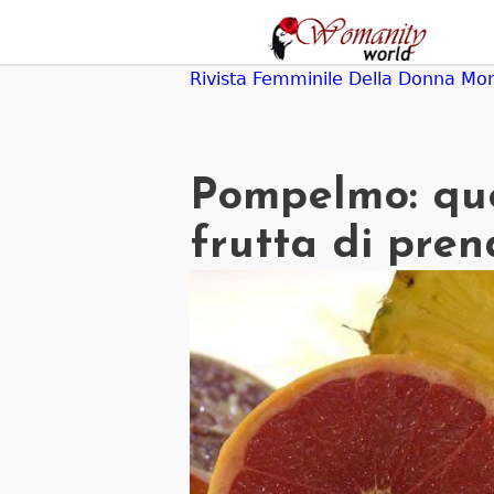
Jump
to
navigation
Rivista Femminile Della Donna Mo
Pompelmo: que
frutta di pren