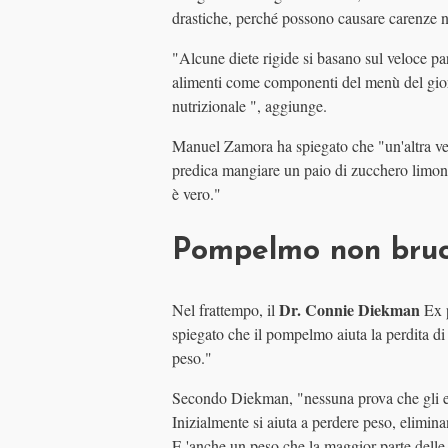
drastiche, perché possono causare carenze nut
"Alcune diete rigide si basano sul veloce p
alimenti come componenti del menù del giorno
nutrizionale ", aggiunge.
Manuel Zamora ha spiegato che "un'altra ver
predica mangiare un paio di zucchero limoni a
è vero."
Pompelmo non bruci
Dr. Connie Diekman
Nel frattempo, il
Ex p
spiegato che il pompelmo aiuta la perdita di
peso."
Secondo Diekman, "nessuna prova che gli e
Inizialmente si aiuta a perdere peso, elimina
E 'anche un peso che la maggior parte delle