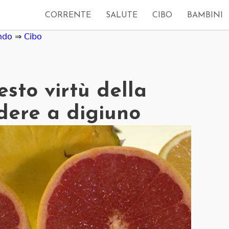
CORRENTE
SALUTE
CIBO
BAMBINI
ndo
⇒
Cibo
sto virtù della
dere a digiuno