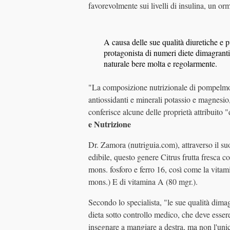
favorevolmente sui livelli di insulina, un o
A causa delle sue qualità diuretiche e p
protagonista di numeri diete dimagrant
naturale bere molta e regolarmente.
"La composizione nutrizionale di pompelmo n
antiossidanti e minerali potassio e magnesio,
conferisce alcune delle proprietà attribuito "
e Nutrizione
Dr. Zamora (nutriguia.com), attraverso il suo
edibile, questo genere Citrus frutta fresca c
mons. fosforo e ferro 16, così come la vita
mons.) E di vitamina A (80 mgr.).
Secondo lo specialista, "le sue qualità dima
dieta sotto controllo medico, che deve esser
insegnare a mangiare a destra, ma non l'uni