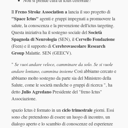
Non si prende cura di ictus cerebrale?
Freno Stroke Association a
Il
lancia il suo progetto di
"Space Ictus"
agenti e gruppi impegnati a promuovere la
salute, la conoscenza e la prevenzione dell'ictus targeting.
Società
Questa iniziativa ha il sostegno sociale del
Spagnola di Neurologia
Cervello Fondazione
(SEN), il
Cerebrovascolare Research
(Feen) e il supporto di
Group
Malattie. SEN (GEECV).
"
Se vuoi andare veloce, camminare da solo. Se si vuole
andare lontano, cammina insieme
Così abbiamo cercato e
abbiamo molto sostegno da parte sia del Ministero della
Salute, come le società mediche o gruppi di ricerca ", ha
Julio Agredano
detto
Presidente del "freno Ictus"
Associazione.
ciclo trimestrale
spazio Ictus è formato in un
giorni. Essi
sono che pretendono di essere un luogo di incontro, un
dialogo aperto e lo scambio di conoscenze ed esperienze